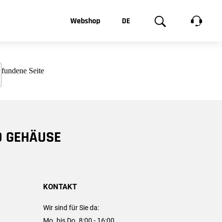
t, was Sie
Webshop
DE
te
Produktgalerie
EN
e
FR
chsen
D GEHÄUSE
KONTAKT
Wir sind für Sie da:
Mo. bis Do. 8:00 - 16:00