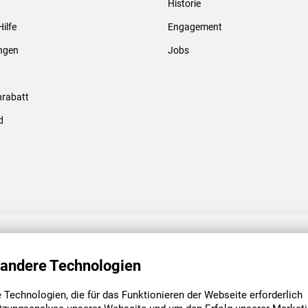
Historie
Gewindebolzen & -hülsen
Hilfe
Engagement
ungen
Jobs
rabatt
d
ENGAGEMENT
UNSERE NIEDE
 andere Technologien
Technologien, die für das Funktionieren der Webseite erforderlich