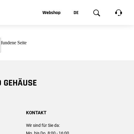
t, was Sie
Webshop
DE
te
Produktgalerie
EN
e
FR
chsen
D GEHÄUSE
KONTAKT
Wir sind für Sie da:
Mo. bis Do. 8:00 - 16:00