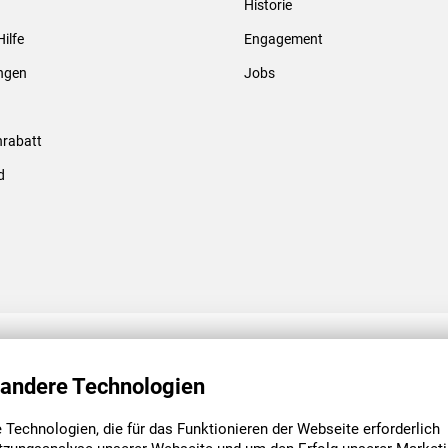
Historie
Gewindebolzen & -hülsen
Hilfe
Engagement
ungen
Jobs
rabatt
d
ENGAGEMENT
UNSERE NIEDE
 andere Technologien
Technologien, die für das Funktionieren der Webseite erforderlich