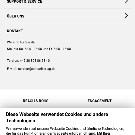
SUPPORT & SERVICE
Webshop
Kontakt
ÜBER UNS
FAQ
Unternehmen
Online-Hilfe
KONTAKT
Historie
Anleitungen
Wir sind für Sie da:
Engagement
Preise
Mo. bis Do. 8:00 - 16:00
und Fr. 8:00 - 15:00
Jobs
Mengenrabatt
Telefon:
+49 30 805 86 95 - 0
Versand
E-Mail:
service@schaeffer-ag.de
REACH & ROHS
ENGAGEMENT
Diese Webseite verwendet Cookies und andere
Technologien
Wir verwenden auf unserer Webseite Cookies und ähnliche Technologien,
die für das Funktionieren der Webseite erforderlich sind. Mit Ihrer