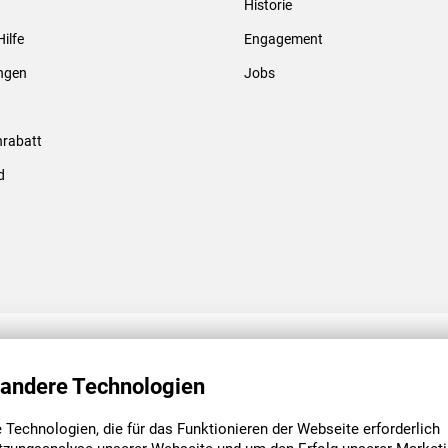
Historie
Gewindebolzen & -hülsen
Hilfe
Engagement
ungen
Jobs
rabatt
d
ENGAGEMENT
UNSERE NIEDE
 andere Technologien
Technologien, die für das Funktionieren der Webseite erforderlich