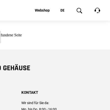
t, was Sie
Webshop
DE
te
Produktgalerie
EN
e
FR
chsen
D GEHÄUSE
KONTAKT
Wir sind für Sie da:
Mo. bis Do. 8:00 - 16:00