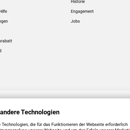
Historie
Gewindebolzen & -hülsen
Hilfe
Engagement
ungen
Jobs
rabatt
d
ENGAGEMENT
UNSERE NIEDE
 andere Technologien
Technologien, die für das Funktionieren der Webseite erforderlich