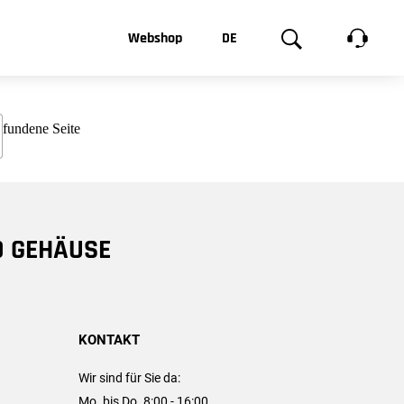
t, was Sie
Webshop
DE
te
Produktgalerie
EN
e
FR
chsen
D GEHÄUSE
KONTAKT
Wir sind für Sie da:
Mo. bis Do. 8:00 - 16:00