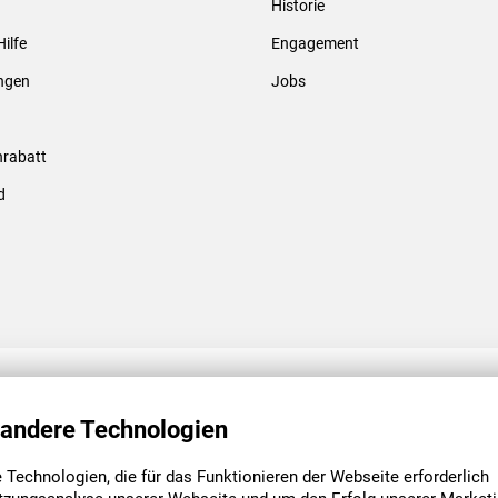
Historie
Gewindebolzen & -hülsen
Hilfe
Engagement
ungen
Jobs
rabatt
d
ENGAGEMENT
UNSERE NIEDE
 andere Technologien
Technologien, die für das Funktionieren der Webseite erforderlich