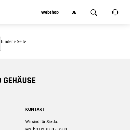
t, was Sie
Webshop
DE
te
Produktgalerie
EN
e
FR
chsen
D GEHÄUSE
KONTAKT
Wir sind für Sie da:
Mo. bis Do. 8:00 - 16:00