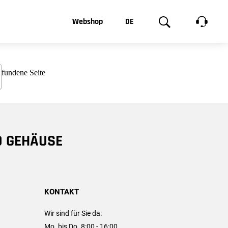
t, was Sie
Webshop
DE
te
Produktgalerie
EN
e
FR
chsen
D GEHÄUSE
KONTAKT
Wir sind für Sie da:
Mo. bis Do. 8:00 - 16:00