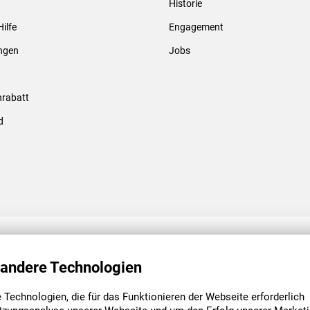
Historie
Gewindebolzen & -hülsen
Hilfe
Engagement
ungen
Jobs
rabatt
d
ENGAGEMENT
UNSERE NIEDE
 andere Technologien
Technologien, die für das Funktionieren der Webseite erforderlich