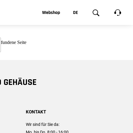
t, was Sie
Webshop
DE
te
Produktgalerie
EN
e
FR
chsen
D GEHÄUSE
KONTAKT
Wir sind für Sie da:
Mo. bis Do. 8:00 - 16:00