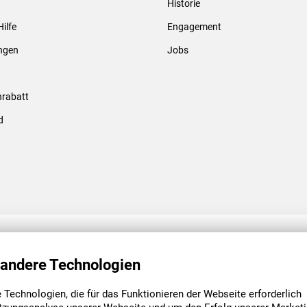
Historie
Gewindebolzen & -hülsen
Hilfe
Engagement
ungen
Jobs
rabatt
d
ENGAGEMENT
UNSERE NIEDE
 andere Technologien
Technologien, die für das Funktionieren der Webseite erforderlich