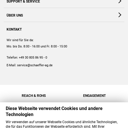
SUPPORT & SERVICE
Webshop
Kontakt
ÜBER UNS
FAQ
Unternehmen
Online-Hilfe
KONTAKT
Historie
Anleitungen
Wir sind für Sie da:
Engagement
Preise
Mo. bis Do. 8:00 - 16:00
und Fr. 8:00 - 15:00
Jobs
Mengenrabatt
Telefon:
+49 30 805 86 95 - 0
Versand
E-Mail:
service@schaeffer-ag.de
REACH & ROHS
ENGAGEMENT
Diese Webseite verwendet Cookies und andere
Technologien
Wir verwenden auf unserer Webseite Cookies und ähnliche Technologien,
die für das Funktionieren der Webseite erforderlich sind. Mit Ihrer