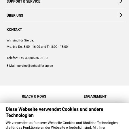
SUPPORT & SERVICE
Webshop
Kontakt
ÜBER UNS
FAQ
Unternehmen
Online-Hilfe
KONTAKT
Historie
Anleitungen
Wir sind für Sie da:
Engagement
Preise
Mo. bis Do. 8:00 - 16:00
und Fr. 8:00 - 15:00
Jobs
Mengenrabatt
Telefon:
+49 30 805 86 95 - 0
Versand
E-Mail:
service@schaeffer-ag.de
REACH & ROHS
ENGAGEMENT
Diese Webseite verwendet Cookies und andere
Technologien
Wir verwenden auf unserer Webseite Cookies und ähnliche Technologien,
die für das Funktionieren der Webseite erforderlich sind. Mit Ihrer