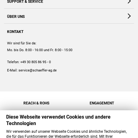
SUPPORT & SERVICE
Webshop
Kontakt
ÜBER UNS
FAQ
Unternehmen
Online-Hilfe
KONTAKT
Historie
Anleitungen
Wir sind für Sie da:
Engagement
Preise
Mo. bis Do. 8:00 - 16:00
und Fr. 8:00 - 15:00
Jobs
Mengenrabatt
Telefon:
+49 30 805 86 95 - 0
Versand
E-Mail:
service@schaeffer-ag.de
REACH & ROHS
ENGAGEMENT
Diese Webseite verwendet Cookies und andere
Technologien
Wir verwenden auf unserer Webseite Cookies und ähnliche Technologien,
die für das Funktionieren der Webseite erforderlich sind. Mit Ihrer