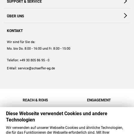
SUPPORT & SERVICE
Webshop
Kontakt
ÜBER UNS
FAQ
Unternehmen
Online-Hilfe
KONTAKT
Historie
Anleitungen
Wir sind für Sie da:
Engagement
Preise
Mo. bis Do. 8:00 - 16:00
und Fr. 8:00 - 15:00
Jobs
Mengenrabatt
Telefon:
+49 30 805 86 95 - 0
Versand
E-Mail:
service@schaeffer-ag.de
REACH & ROHS
ENGAGEMENT
Diese Webseite verwendet Cookies und andere
Technologien
Wir verwenden auf unserer Webseite Cookies und ähnliche Technologien,
die für das Funktionieren der Webseite erforderlich sind. Mit Ihrer