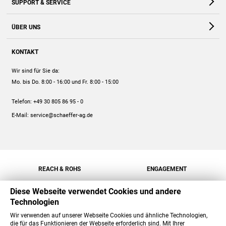
SUPPORT & SERVICE
Webshop
Kontakt
ÜBER UNS
FAQ
Unternehmen
Online-Hilfe
KONTAKT
Historie
Anleitungen
Wir sind für Sie da:
Engagement
Preise
Mo. bis Do. 8:00 - 16:00
und Fr. 8:00 - 15:00
Jobs
Mengenrabatt
Telefon:
+49 30 805 86 95 - 0
Versand
E-Mail:
service@schaeffer-ag.de
REACH & ROHS
ENGAGEMENT
Diese Webseite verwendet Cookies und andere
Technologien
Wir verwenden auf unserer Webseite Cookies und ähnliche Technologien,
die für das Funktionieren der Webseite erforderlich sind. Mit Ihrer