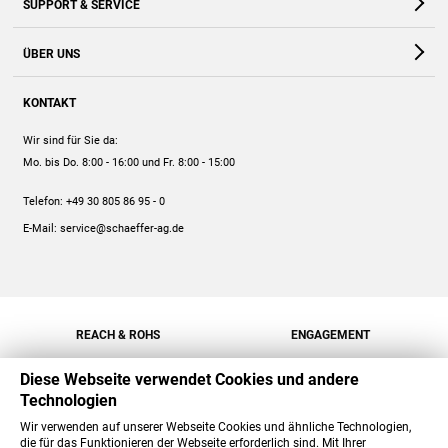
SUPPORT & SERVICE
Webshop
Kontakt
ÜBER UNS
FAQ
Unternehmen
Online-Hilfe
KONTAKT
Historie
Anleitungen
Wir sind für Sie da:
Engagement
Preise
Mo. bis Do. 8:00 - 16:00
und Fr. 8:00 - 15:00
Jobs
Mengenrabatt
Telefon:
+49 30 805 86 95 - 0
Versand
E-Mail:
service@schaeffer-ag.de
REACH & ROHS
ENGAGEMENT
Diese Webseite verwendet Cookies und andere
Technologien
Wir verwenden auf unserer Webseite Cookies und ähnliche Technologien,
die für das Funktionieren der Webseite erforderlich sind. Mit Ihrer