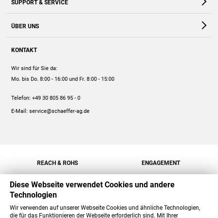
SUPPORT & SERVICE
Webshop
Kontakt
ÜBER UNS
FAQ
Unternehmen
Online-Hilfe
KONTAKT
Historie
Anleitungen
Wir sind für Sie da:
Engagement
Preise
Mo. bis Do. 8:00 - 16:00
und Fr. 8:00 - 15:00
Jobs
Mengenrabatt
Telefon:
+49 30 805 86 95 - 0
Versand
E-Mail:
service@schaeffer-ag.de
REACH & ROHS
ENGAGEMENT
Diese Webseite verwendet Cookies und andere
Technologien
Wir verwenden auf unserer Webseite Cookies und ähnliche Technologien,
die für das Funktionieren der Webseite erforderlich sind. Mit Ihrer