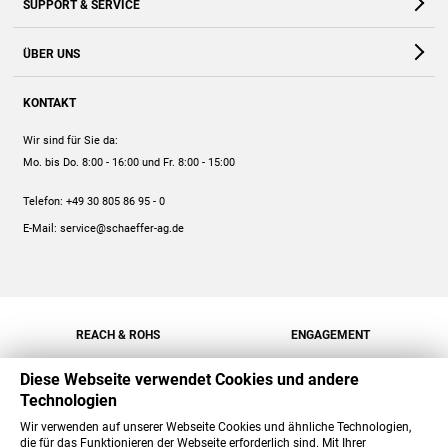
SUPPORT & SERVICE
Webshop
Kontakt
ÜBER UNS
FAQ
Unternehmen
Online-Hilfe
KONTAKT
Historie
Anleitungen
Wir sind für Sie da:
Engagement
Preise
Mo. bis Do. 8:00 - 16:00
und Fr. 8:00 - 15:00
Jobs
Mengenrabatt
Telefon:
+49 30 805 86 95 - 0
Versand
E-Mail:
service@schaeffer-ag.de
REACH & ROHS
ENGAGEMENT
Diese Webseite verwendet Cookies und andere
Technologien
Wir verwenden auf unserer Webseite Cookies und ähnliche Technologien,
die für das Funktionieren der Webseite erforderlich sind. Mit Ihrer