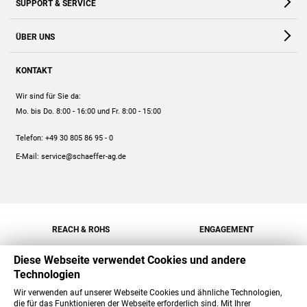
SUPPORT & SERVICE
Webshop
Kontakt
ÜBER UNS
FAQ
Unternehmen
Online-Hilfe
KONTAKT
Historie
Anleitungen
Wir sind für Sie da:
Engagement
Preise
Mo. bis Do. 8:00 - 16:00
und Fr. 8:00 - 15:00
Jobs
Mengenrabatt
Telefon:
+49 30 805 86 95 - 0
Versand
E-Mail:
service@schaeffer-ag.de
REACH & ROHS
ENGAGEMENT
Diese Webseite verwendet Cookies und andere
Technologien
Wir verwenden auf unserer Webseite Cookies und ähnliche Technologien,
die für das Funktionieren der Webseite erforderlich sind. Mit Ihrer