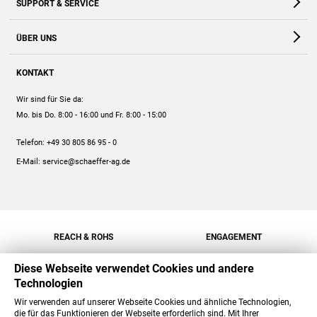
SUPPORT & SERVICE
Webshop
Kontakt
ÜBER UNS
FAQ
Unternehmen
Online-Hilfe
KONTAKT
Historie
Anleitungen
Wir sind für Sie da:
Engagement
Preise
Mo. bis Do. 8:00 - 16:00
und Fr. 8:00 - 15:00
Jobs
Mengenrabatt
Telefon:
+49 30 805 86 95 - 0
Versand
E-Mail:
service@schaeffer-ag.de
REACH & ROHS
ENGAGEMENT
Diese Webseite verwendet Cookies und andere
Technologien
Wir verwenden auf unserer Webseite Cookies und ähnliche Technologien,
die für das Funktionieren der Webseite erforderlich sind. Mit Ihrer