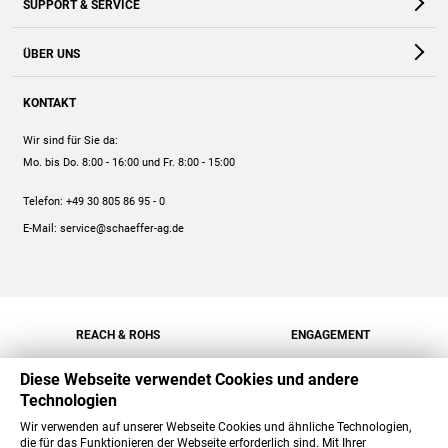
SUPPORT & SERVICE
Webshop
Kontakt
ÜBER UNS
FAQ
Unternehmen
Online-Hilfe
KONTAKT
Historie
Anleitungen
Wir sind für Sie da:
Engagement
Preise
Mo. bis Do. 8:00 - 16:00
und Fr. 8:00 - 15:00
Jobs
Mengenrabatt
Telefon:
+49 30 805 86 95 - 0
Versand
E-Mail:
service@schaeffer-ag.de
REACH & ROHS
ENGAGEMENT
Diese Webseite verwendet Cookies und andere
Technologien
Wir verwenden auf unserer Webseite Cookies und ähnliche Technologien,
die für das Funktionieren der Webseite erforderlich sind. Mit Ihrer