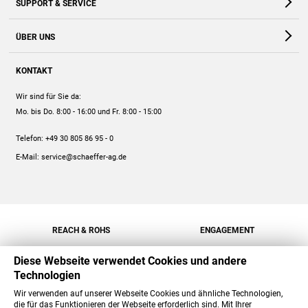
SUPPORT & SERVICE
Webshop
Kontakt
ÜBER UNS
FAQ
Unternehmen
Online-Hilfe
KONTAKT
Historie
Anleitungen
Wir sind für Sie da:
Engagement
Preise
Mo. bis Do. 8:00 - 16:00
und Fr. 8:00 - 15:00
Jobs
Mengenrabatt
Telefon:
+49 30 805 86 95 - 0
Versand
E-Mail:
service@schaeffer-ag.de
REACH & ROHS
ENGAGEMENT
Diese Webseite verwendet Cookies und andere
Technologien
Wir verwenden auf unserer Webseite Cookies und ähnliche Technologien,
die für das Funktionieren der Webseite erforderlich sind. Mit Ihrer