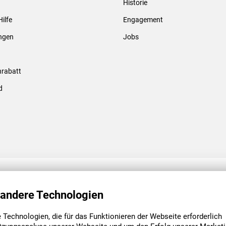
Historie
Gewindebolzen & -hülsen
Hilfe
Engagement
ungen
Jobs
rabatt
d
ENGAGEMENT
UNSERE NIEDE
 andere Technologien
Technologien, die für das Funktionieren der Webseite erforderlich