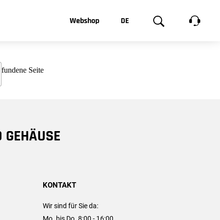
t, was Sie
Webshop
DE
te
Produktgalerie
EN
e
FR
chsen
D GEHÄUSE
KONTAKT
Wir sind für Sie da:
Mo. bis Do. 8:00 - 16:00