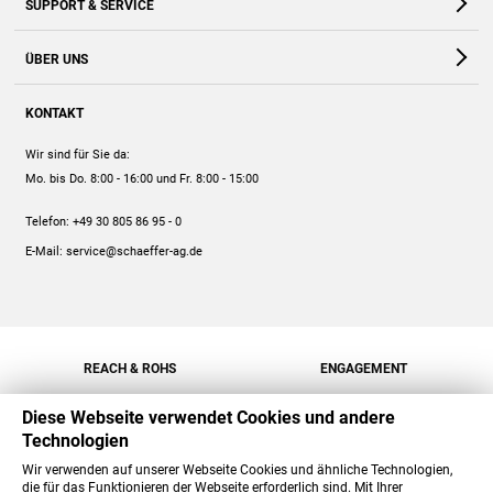
SUPPORT & SERVICE
Webshop
Kontakt
ÜBER UNS
FAQ
Unternehmen
Online-Hilfe
KONTAKT
Historie
Anleitungen
Wir sind für Sie da:
Engagement
Preise
Mo. bis Do. 8:00 - 16:00
und Fr. 8:00 - 15:00
Jobs
Mengenrabatt
Telefon:
+49 30 805 86 95 - 0
Versand
E-Mail:
service@schaeffer-ag.de
REACH & ROHS
ENGAGEMENT
Diese Webseite verwendet Cookies und andere
Technologien
Wir verwenden auf unserer Webseite Cookies und ähnliche Technologien,
die für das Funktionieren der Webseite erforderlich sind. Mit Ihrer