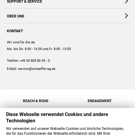
SUPPORT & SERVICE
Webshop
Kontakt
ÜBER UNS
FAQ
Unternehmen
Online-Hilfe
KONTAKT
Historie
Anleitungen
Wir sind für Sie da:
Engagement
Preise
Mo. bis Do. 8:00 - 16:00
und Fr. 8:00 - 15:00
Jobs
Mengenrabatt
Telefon:
+49 30 805 86 95 - 0
Versand
E-Mail:
service@schaeffer-ag.de
REACH & ROHS
ENGAGEMENT
Diese Webseite verwendet Cookies und andere
Technologien
Wir verwenden auf unserer Webseite Cookies und ähnliche Technologien,
die für das Funktionieren der Webseite erforderlich sind. Mit Ihrer