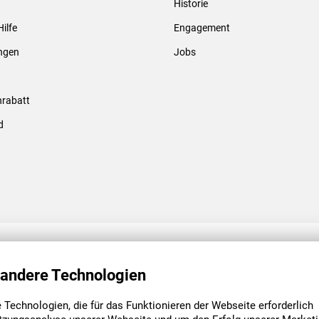
Historie
Gewindebolzen & -hülsen
Hilfe
Engagement
ungen
Jobs
rabatt
d
ENGAGEMENT
UNSERE NIEDE
 andere Technologien
Technologien, die für das Funktionieren der Webseite erforderlich