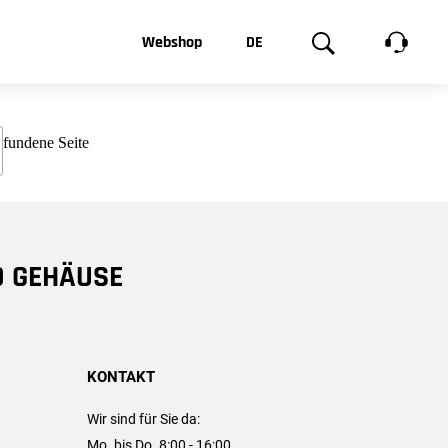
t, was Sie
Webshop
DE
te
Produktgalerie
EN
e
FR
chsen
D GEHÄUSE
KONTAKT
Wir sind für Sie da:
Mo. bis Do. 8:00 - 16:00