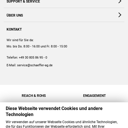
SUPPORT & SERVICE
Webshop
Kontakt
ÜBER UNS
FAQ
Unternehmen
Online-Hilfe
KONTAKT
Historie
Anleitungen
Wir sind für Sie da:
Engagement
Preise
Mo. bis Do. 8:00 - 16:00
und Fr. 8:00 - 15:00
Jobs
Mengenrabatt
Telefon:
+49 30 805 86 95 - 0
Versand
E-Mail:
service@schaeffer-ag.de
REACH & ROHS
ENGAGEMENT
Diese Webseite verwendet Cookies und andere
Technologien
Wir verwenden auf unserer Webseite Cookies und ähnliche Technologien,
die für das Funktionieren der Webseite erforderlich sind. Mit Ihrer