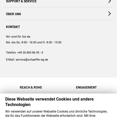
SUPPORT & SERVICE
Webshop
Kontakt
ÜBER UNS
FAQ
Unternehmen
Online-Hilfe
KONTAKT
Historie
Anleitungen
Wir sind für Sie da:
Engagement
Preise
Mo. bis Do. 8:00 - 16:00
und Fr. 8:00 - 15:00
Jobs
Mengenrabatt
Telefon:
+49 30 805 86 95 - 0
Versand
E-Mail:
service@schaeffer-ag.de
REACH & ROHS
ENGAGEMENT
Diese Webseite verwendet Cookies und andere
Technologien
Wir verwenden auf unserer Webseite Cookies und ähnliche Technologien,
die für das Funktionieren der Webseite erforderlich sind. Mit Ihrer