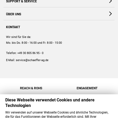
SUPPORT & SERVICE
Webshop
Kontakt
ÜBER UNS
FAQ
Unternehmen
Online-Hilfe
KONTAKT
Historie
Anleitungen
Wir sind für Sie da:
Engagement
Preise
Mo. bis Do. 8:00 - 16:00
und Fr. 8:00 - 15:00
Jobs
Mengenrabatt
Telefon:
+49 30 805 86 95 - 0
Versand
E-Mail:
service@schaeffer-ag.de
REACH & ROHS
ENGAGEMENT
Diese Webseite verwendet Cookies und andere
Technologien
Wir verwenden auf unserer Webseite Cookies und ähnliche Technologien,
die für das Funktionieren der Webseite erforderlich sind. Mit Ihrer