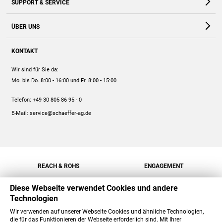
SUPPORT & SERVICE
Webshop
Kontakt
ÜBER UNS
FAQ
Unternehmen
Online-Hilfe
KONTAKT
Historie
Anleitungen
Wir sind für Sie da:
Engagement
Preise
Mo. bis Do. 8:00 - 16:00
und Fr. 8:00 - 15:00
Jobs
Mengenrabatt
Telefon:
+49 30 805 86 95 - 0
Versand
E-Mail:
service@schaeffer-ag.de
REACH & ROHS
ENGAGEMENT
Diese Webseite verwendet Cookies und andere
Technologien
Wir verwenden auf unserer Webseite Cookies und ähnliche Technologien,
die für das Funktionieren der Webseite erforderlich sind. Mit Ihrer