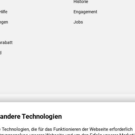
Historie
Gewindebolzen & -hülsen
Hilfe
Engagement
ungen
Jobs
rabatt
d
ENGAGEMENT
UNSERE NIEDE
 andere Technologien
Technologien, die für das Funktionieren der Webseite erforderlich