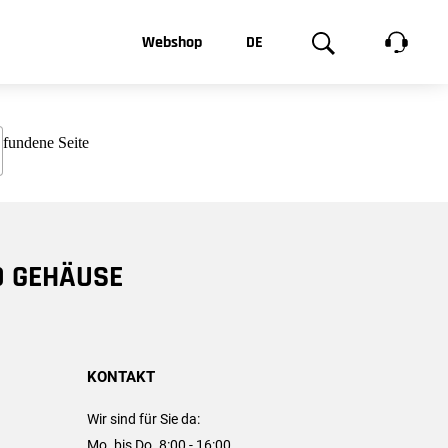
t, was Sie
Webshop
DE
te
Produktgalerie
EN
e
FR
chsen
D GEHÄUSE
KONTAKT
Wir sind für Sie da:
Mo. bis Do. 8:00 - 16:00