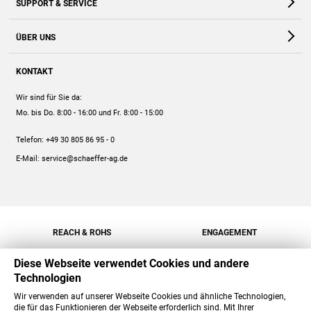
SUPPORT & SERVICE
Webshop
Kontakt
ÜBER UNS
FAQ
Unternehmen
Online-Hilfe
KONTAKT
Historie
Anleitungen
Wir sind für Sie da:
Engagement
Preise
Mo. bis Do. 8:00 - 16:00
und Fr. 8:00 - 15:00
Jobs
Mengenrabatt
Telefon:
+49 30 805 86 95 - 0
Versand
E-Mail:
service@schaeffer-ag.de
REACH & ROHS
ENGAGEMENT
Diese Webseite verwendet Cookies und andere
Technologien
Wir verwenden auf unserer Webseite Cookies und ähnliche Technologien,
die für das Funktionieren der Webseite erforderlich sind. Mit Ihrer