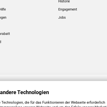
Historie
Gewindebolzen & -hülsen
Hilfe
Engagement
ungen
Jobs
rabatt
d
ENGAGEMENT
UNSERE NIEDE
 andere Technologien
Technologien, die für das Funktionieren der Webseite erforderlich