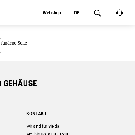
t, was Sie
Webshop
DE
te
Produktgalerie
EN
e
FR
chsen
D GEHÄUSE
KONTAKT
Wir sind für Sie da:
Mo. bis Do. 8:00 - 16:00