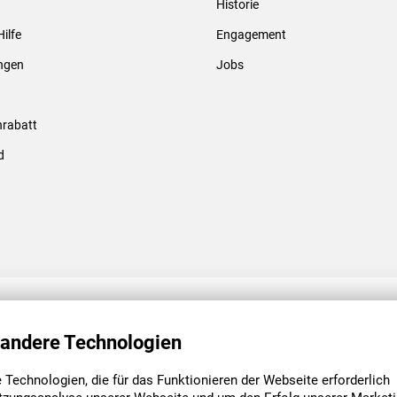
Historie
Gewindebolzen & -hülsen
Hilfe
Engagement
ungen
Jobs
rabatt
d
ENGAGEMENT
UNSERE NIEDE
 andere Technologien
Technologien, die für das Funktionieren der Webseite erforderlich