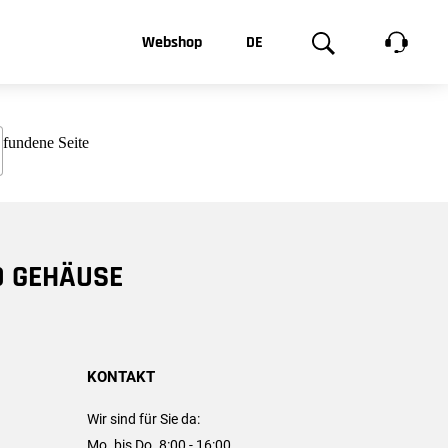
t, was Sie
Webshop
DE
te
Produktgalerie
EN
e
FR
chsen
D GEHÄUSE
KONTAKT
Wir sind für Sie da:
Mo. bis Do. 8:00 - 16:00