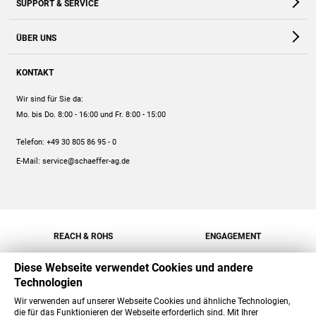
SUPPORT & SERVICE
Webshop
Kontakt
ÜBER UNS
FAQ
Unternehmen
Online-Hilfe
KONTAKT
Historie
Anleitungen
Wir sind für Sie da:
Engagement
Preise
Mo. bis Do. 8:00 - 16:00
und Fr. 8:00 - 15:00
Jobs
Mengenrabatt
Telefon:
+49 30 805 86 95 - 0
Versand
E-Mail:
service@schaeffer-ag.de
REACH & ROHS
ENGAGEMENT
Diese Webseite verwendet Cookies und andere
Technologien
Wir verwenden auf unserer Webseite Cookies und ähnliche Technologien,
die für das Funktionieren der Webseite erforderlich sind. Mit Ihrer