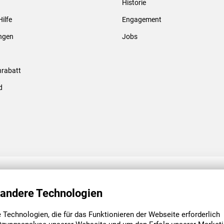
Historie
Gewindebolzen & -hülsen
Hilfe
Engagement
ungen
Jobs
rabatt
d
ENGAGEMENT
UNSERE NIEDE
 andere Technologien
Technologien, die für das Funktionieren der Webseite erforderlich