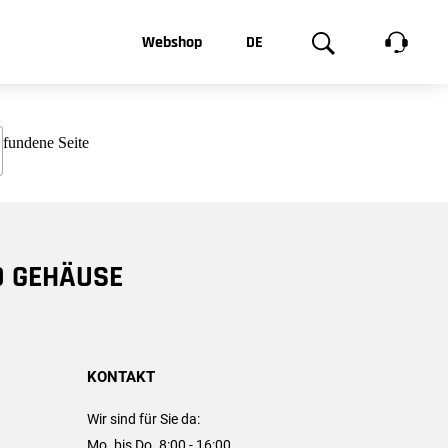
t, was Sie
Webshop
DE
te
Produktgalerie
EN
e
FR
chsen
D GEHÄUSE
KONTAKT
Wir sind für Sie da:
Mo. bis Do. 8:00 - 16:00