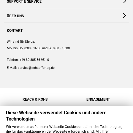
SUPPORT & SERVICE
Webshop
Kontakt
ÜBER UNS
FAQ
Unternehmen
Online-Hilfe
KONTAKT
Historie
Anleitungen
Wir sind für Sie da:
Engagement
Preise
Mo. bis Do. 8:00 - 16:00
und Fr. 8:00 - 15:00
Jobs
Mengenrabatt
Telefon:
+49 30 805 86 95 - 0
Versand
E-Mail:
service@schaeffer-ag.de
REACH & ROHS
ENGAGEMENT
Diese Webseite verwendet Cookies und andere
Technologien
Wir verwenden auf unserer Webseite Cookies und ähnliche Technologien,
die für das Funktionieren der Webseite erforderlich sind. Mit Ihrer