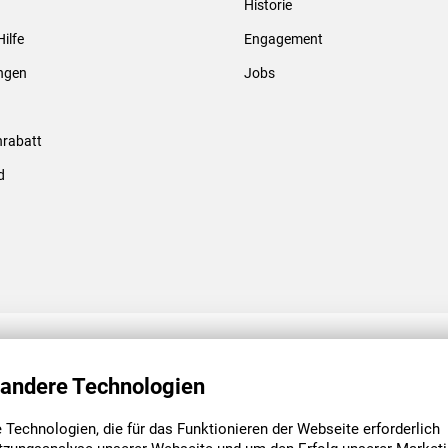
Historie
Gewindebolzen & -hülsen
Hilfe
Engagement
ungen
Jobs
rabatt
d
ENGAGEMENT
UNSERE NIEDE
 andere Technologien
Technologien, die für das Funktionieren der Webseite erforderlich