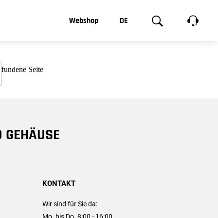
t, was Sie
Webshop
DE
te
Produktgalerie
EN
e
FR
chsen
D GEHÄUSE
KONTAKT
Wir sind für Sie da:
Mo. bis Do. 8:00 - 16:00