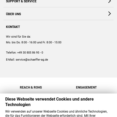
SUPPORT & SERVICE
Webshop
Kontakt
ÜBER UNS
FAQ
Unternehmen
Online-Hilfe
KONTAKT
Historie
Anleitungen
Wir sind für Sie da:
Engagement
Preise
Mo. bis Do. 8:00 - 16:00
und Fr. 8:00 - 15:00
Jobs
Mengenrabatt
Telefon:
+49 30 805 86 95 - 0
Versand
E-Mail:
service@schaeffer-ag.de
REACH & ROHS
ENGAGEMENT
Diese Webseite verwendet Cookies und andere
Technologien
Wir verwenden auf unserer Webseite Cookies und ähnliche Technologien,
die für das Funktionieren der Webseite erforderlich sind. Mit Ihrer