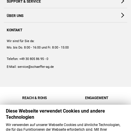
SUPPORT & SERVICE
Webshop
Kontakt
ÜBER UNS
FAQ
Unternehmen
Online-Hilfe
KONTAKT
Historie
Anleitungen
Wir sind für Sie da:
Engagement
Preise
Mo. bis Do. 8:00 - 16:00
und Fr. 8:00 - 15:00
Jobs
Mengenrabatt
Telefon:
+49 30 805 86 95 - 0
Versand
E-Mail:
service@schaeffer-ag.de
REACH & ROHS
ENGAGEMENT
Diese Webseite verwendet Cookies und andere
Technologien
Wir verwenden auf unserer Webseite Cookies und ähnliche Technologien,
die für das Funktionieren der Webseite erforderlich sind. Mit Ihrer