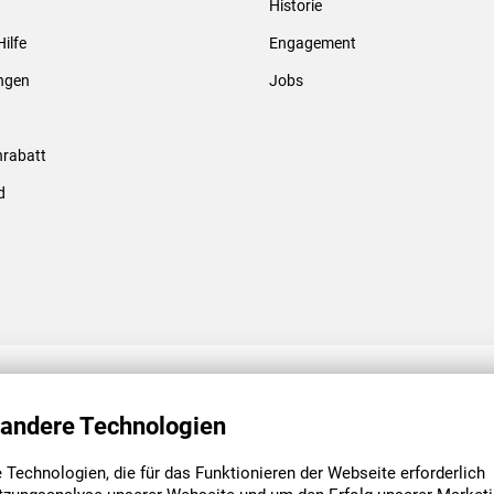
Historie
Gewindebolzen & -hülsen
Hilfe
Engagement
ungen
Jobs
rabatt
d
ENGAGEMENT
UNSERE NIEDE
 andere Technologien
Technologien, die für das Funktionieren der Webseite erforderlich