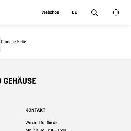
t, was Sie
Webshop
DE
te
Produktgalerie
EN
e
FR
chsen
D GEHÄUSE
KONTAKT
Wir sind für Sie da:
Mo. bis Do. 8:00 - 16:00