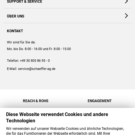
SUPPORT & SERVICE
Webshop
Kontakt
ÜBER UNS
FAQ
Unternehmen
Online-Hilfe
KONTAKT
Historie
Anleitungen
Wir sind für Sie da:
Engagement
Preise
Mo. bis Do. 8:00 - 16:00
und Fr. 8:00 - 15:00
Jobs
Mengenrabatt
Telefon:
+49 30 805 86 95 - 0
Versand
E-Mail:
service@schaeffer-ag.de
REACH & ROHS
ENGAGEMENT
Diese Webseite verwendet Cookies und andere
Technologien
Wir verwenden auf unserer Webseite Cookies und ähnliche Technologien,
die für das Funktionieren der Webseite erforderlich sind. Mit Ihrer