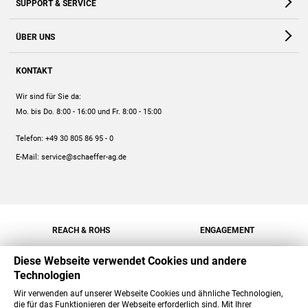
SUPPORT & SERVICE
Webshop
Kontakt
ÜBER UNS
FAQ
Unternehmen
Online-Hilfe
KONTAKT
Historie
Anleitungen
Wir sind für Sie da:
Engagement
Preise
Mo. bis Do. 8:00 - 16:00
und Fr. 8:00 - 15:00
Jobs
Mengenrabatt
Telefon:
+49 30 805 86 95 - 0
Versand
E-Mail:
service@schaeffer-ag.de
REACH & ROHS
ENGAGEMENT
Diese Webseite verwendet Cookies und andere
Technologien
Wir verwenden auf unserer Webseite Cookies und ähnliche Technologien,
die für das Funktionieren der Webseite erforderlich sind. Mit Ihrer