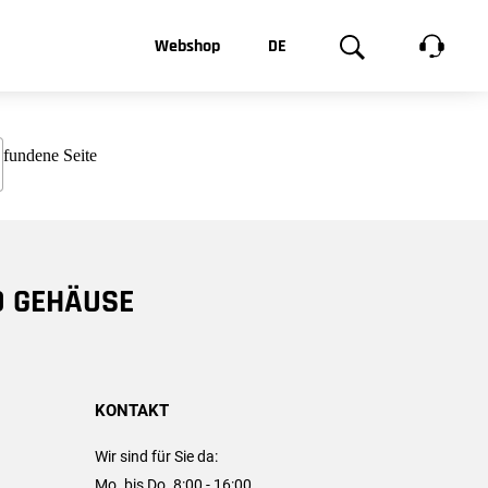
t, was Sie
Webshop
DE
te
Produktgalerie
EN
e
FR
chsen
D GEHÄUSE
KONTAKT
Wir sind für Sie da:
Mo. bis Do. 8:00 - 16:00