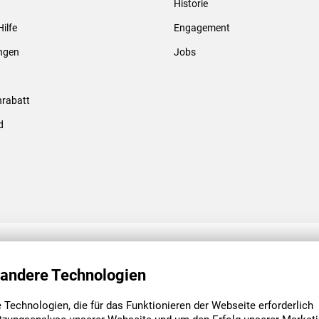
Historie
Gewindebolzen & -hülsen
Hilfe
Engagement
ungen
Jobs
rabatt
d
ENGAGEMENT
UNSERE NIEDE
 andere Technologien
Technologien, die für das Funktionieren der Webseite erforderlich