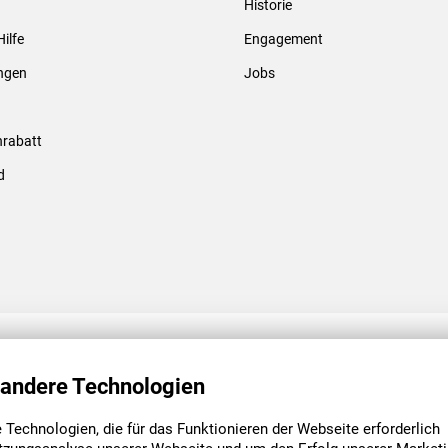
Historie
Gewindebolzen & -hülsen
Hilfe
Engagement
ungen
Jobs
rabatt
d
ENGAGEMENT
UNSERE NIEDE
 andere Technologien
Technologien, die für das Funktionieren der Webseite erforderlich