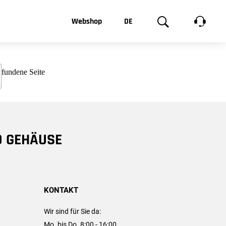
t, was Sie
Webshop
DE
te
Produktgalerie
EN
e
FR
chsen
D GEHÄUSE
KONTAKT
Wir sind für Sie da:
Mo. bis Do. 8:00 - 16:00