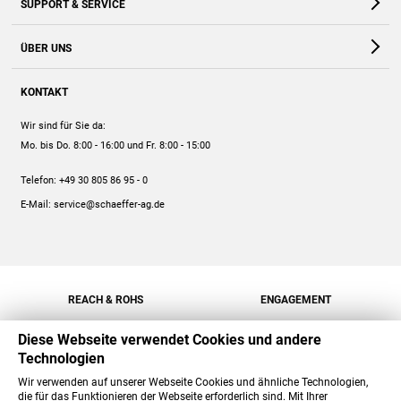
SUPPORT & SERVICE
Webshop
Kontakt
ÜBER UNS
FAQ
Unternehmen
Online-Hilfe
KONTAKT
Historie
Anleitungen
Wir sind für Sie da:
Engagement
Preise
Mo. bis Do. 8:00 - 16:00
und Fr. 8:00 - 15:00
Jobs
Mengenrabatt
Telefon:
+49 30 805 86 95 - 0
Versand
E-Mail:
service@schaeffer-ag.de
REACH & ROHS
ENGAGEMENT
Diese Webseite verwendet Cookies und andere
Technologien
Wir verwenden auf unserer Webseite Cookies und ähnliche Technologien,
die für das Funktionieren der Webseite erforderlich sind. Mit Ihrer