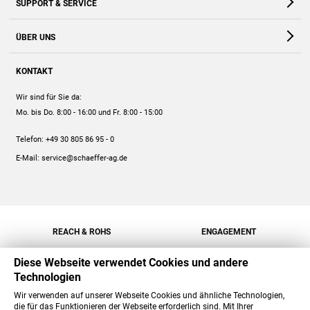
SUPPORT & SERVICE
Webshop
Kontakt
ÜBER UNS
FAQ
Unternehmen
Online-Hilfe
KONTAKT
Historie
Anleitungen
Wir sind für Sie da:
Engagement
Preise
Mo. bis Do. 8:00 - 16:00
und Fr. 8:00 - 15:00
Jobs
Mengenrabatt
Telefon:
+49 30 805 86 95 - 0
Versand
E-Mail:
service@schaeffer-ag.de
REACH & ROHS
ENGAGEMENT
Diese Webseite verwendet Cookies und andere
Technologien
Wir verwenden auf unserer Webseite Cookies und ähnliche Technologien,
die für das Funktionieren der Webseite erforderlich sind. Mit Ihrer