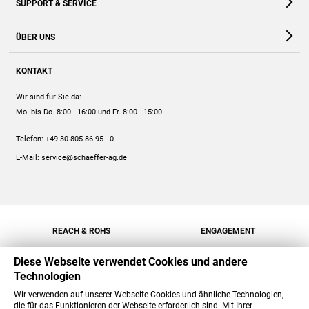
SUPPORT & SERVICE
Webshop
Kontakt
ÜBER UNS
FAQ
Unternehmen
Online-Hilfe
KONTAKT
Historie
Anleitungen
Wir sind für Sie da:
Engagement
Preise
Mo. bis Do. 8:00 - 16:00
und Fr. 8:00 - 15:00
Jobs
Mengenrabatt
Telefon:
+49 30 805 86 95 - 0
Versand
E-Mail:
service@schaeffer-ag.de
REACH & ROHS
ENGAGEMENT
Diese Webseite verwendet Cookies und andere
Technologien
Wir verwenden auf unserer Webseite Cookies und ähnliche Technologien,
die für das Funktionieren der Webseite erforderlich sind. Mit Ihrer