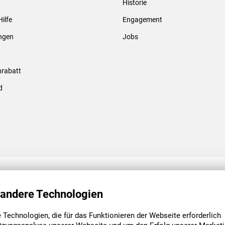
Historie
Gewindebolzen & -hülsen
Hilfe
Engagement
ungen
Jobs
rabatt
d
ENGAGEMENT
UNSERE NIEDE
 andere Technologien
Technologien, die für das Funktionieren der Webseite erforderlich