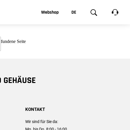
t, was Sie
Webshop
DE
te
Produktgalerie
EN
e
FR
chsen
D GEHÄUSE
KONTAKT
Wir sind für Sie da:
Mo. bis Do. 8:00 - 16:00