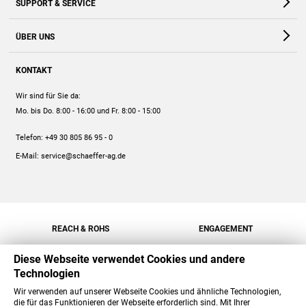
SUPPORT & SERVICE
Webshop
Kontakt
ÜBER UNS
FAQ
Unternehmen
Online-Hilfe
KONTAKT
Historie
Anleitungen
Wir sind für Sie da:
Engagement
Preise
Mo. bis Do. 8:00 - 16:00
und Fr. 8:00 - 15:00
Jobs
Mengenrabatt
Telefon:
+49 30 805 86 95 - 0
Versand
E-Mail:
service@schaeffer-ag.de
REACH & ROHS
ENGAGEMENT
Diese Webseite verwendet Cookies und andere
Technologien
Wir verwenden auf unserer Webseite Cookies und ähnliche Technologien,
die für das Funktionieren der Webseite erforderlich sind. Mit Ihrer