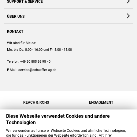
SUPPORT & SERVICE
Webshop
Kontakt
ÜBER UNS
FAQ
Unternehmen
Online-Hilfe
KONTAKT
Historie
Anleitungen
Wir sind für Sie da:
Engagement
Preise
Mo. bis Do. 8:00 - 16:00
und Fr. 8:00 - 15:00
Jobs
Mengenrabatt
Telefon:
+49 30 805 86 95 - 0
Versand
E-Mail:
service@schaeffer-ag.de
REACH & ROHS
ENGAGEMENT
Diese Webseite verwendet Cookies und andere
Technologien
Wir verwenden auf unserer Webseite Cookies und ähnliche Technologien,
die für das Funktionieren der Webseite erforderlich sind. Mit Ihrer