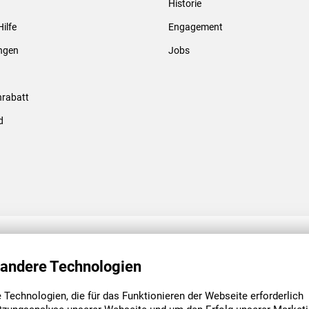
Historie
Gewindebolzen & -hülsen
Hilfe
Engagement
ungen
Jobs
rabatt
d
ENGAGEMENT
UNSERE NIEDE
 andere Technologien
Technologien, die für das Funktionieren der Webseite erforderlich