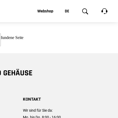
t, was Sie
Webshop
DE
te
Produktgalerie
EN
e
FR
chsen
D GEHÄUSE
KONTAKT
Wir sind für Sie da:
Mo. bis Do. 8:00 - 16:00